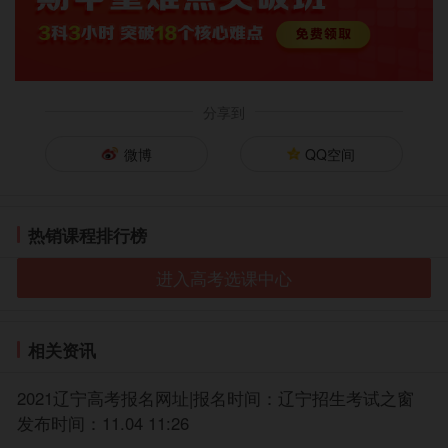
2019年高校招生简章大全
2019年高考录取分数线
2019高考成绩查询
分享到
31省市2018高考录取分数线汇总
微博
QQ空间
31省市2019年高考招生工作规定汇总
高考中出错率最高的字词
热销课程排行榜
2019高三模拟考试试题及答案汇总
进入高考选课中心
教育部：不准强迫毕业生签订劳动合同
新东方在线小编整理了
历年高考试题及答案
、
高考
分数线
、
高考作文
、
高考满分作文
、
2018高考录取分数
相关资讯
线汇总
，
供同学们参考。更多2019年高考招生信息及上
2021辽宁高考报名网址|报名时间：辽宁招生考试之窗
海海事大学分数线、录取查询等内容，请持续关注新东
发布时间：11.04 11:26
方在线高考信息网。