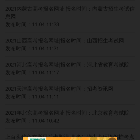
新东方在线高考地方站
2021内蒙古高考报名网址|报名时间：内蒙古招生考试信
北京
天津
河北
山西
内蒙古
辽宁
吉林
黑龙江
息网
发布时间：11.04 11:23
上海
江苏
浙江
安徽
福建
江西
山东
河南
湖北
湖南
重庆
四川
贵州
云南
西藏
陕西
2021山西高考报名网址|报名时间：山西招生考试网
甘肃
青海
宁夏
新疆
广东
广西
海南
发布时间：11.04 11:21
2021河北高考报名网址|报名时间：河北省教育考试院
发布时间：11.04 11:17
2021天津高考报名网址|报名时间：招考资讯网
发布时间：11.04 11:11
2021年北京高考报名网址|报名时间：北京教育考试院
发布时间：11.04 10:42
上百头鲸鱼在斯里兰卡搁浅 高考生物生态环境保护考点