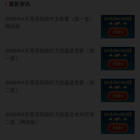
信息，符合相关照顾条件的考生须在报名资格现场确认
最新资讯
时提供相关信息及证明材料以供审核确认。
2026年6月英语四级作文答案（第一套）
网上报名时采集的照顾对象包括：烈士子女;在服役
网络版
期间荣立二等功以上或被大军区以上单位授予荣誉称号
的退役军人;归侨、华侨子女、归侨子女;台湾省籍考生;
自主就业的退役士兵;退出部队现役的考生;残疾人民警
2026年6月英语四级听力真题及答案（第
察;5A级青年志愿者。
一套）
从边疆、山区、牧区、少数民族聚居地区在高级中
等教育阶段转学到本市就读的少数民族考生须在高考报
名现场确认时填写申请表并提交相关证明材料。
2026年6月英语四级听力真题及答案（第
二套）
其他照顾类型由相关部门提供名单，不在高考报名
时采集。
新东方在线推出了
48道题测出最适合你报考的大学
2026年6月英语四级听力真题文本对照第
专业
参考适合你填报的大学专业。
估分选大学
，通过大
二套（网络版）
数据，选出适合你报考的大学。