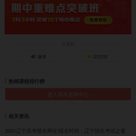
委员会关于普通高中等级性学业水平考试成绩计入高考
总成绩方式的通知》要求折算后的成绩)构成。高职(专
科)录取采用“统考+合格性学业水平考试”招生模式，高
考成绩由语文、数学、外语3门统考科目成绩组成，招生
高校根据各专业培养需求从合格性学业水平考试科目中
选定2门，所选学业水平考试科目考生成绩需达到合格。
分享到
不参加本科录取只参加高职(专科)录取的考生可以不报
微博
QQ空间
考学业水平等级性考试选考科目。
单考考试科目的设置采取“3+X”的模式。“3”指语
文、数学、外语三科公共文化课;“X”指招生学校根据不
热销课程排行榜
同专业要求设定的综合专业课一科或专业基础课、职业
技能课两科，考试内容和考试方式由招生学校自主确
进入高考选课中心
定，并根据专业特点及培养要求组织命题、考试和评
卷。
相关资讯
(二)统考和单考的外语考试分英语、俄语、日语、
法语、德语、西班牙语六个语种，由考生任选一种。选
2021辽宁高考报名网址|报名时间：辽宁招生考试之窗
考非英语语种的统考考生报名区统一为西城区。