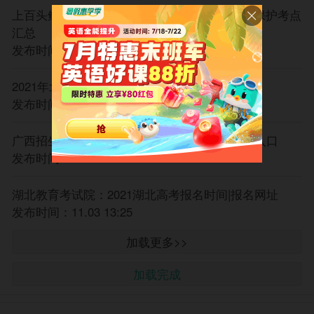
(四)2020年普通高等学校招生高水平艺术团统一测
上百头鲸鱼在斯里兰卡搁浅 高考生物生态环境保护考点
试、美术类专业统一考试、外语口试、体育专业考试报
汇总
名同期进行，各项测试的时间安排见附件2，符合条件拟
发布时间：11.04 10:40
报名参加相关测试的考生须选报相关项目并缴费。
(五)拟参加高水平运动队招生统一测试的考生须在
2021年北京高考报名将于今日结束
报名资格现场确认的同时向报名单位提出申请，并提交
发布时间：11.04 10:32
相关证明材料。经审核通过的考生须按时领取准考证参
加测试(见附件2)，测试费(100元/项)在参加测试时交
广西招生考试院：2021广西高考报名时间|报名入口
付。
发布时间：11.03 17:50
(六)考生网上提交报名申请时须自行设定登录密
湖北教育考试院：2021湖北高考报名时间|报名网址
码，此密码将作为网上填报个人信息、网上填报志愿的
发布时间：11.03 13:25
登录密码，考生须牢记密码并严禁向他人泄露，因考生
个人原因导致密码泄露后果自负。
加载更多>>
(七)考生报名时须首先签订《考生诚信考试承诺
书》。
加载完成
(八)高考报名的同时将采集部分照顾政策资格考生