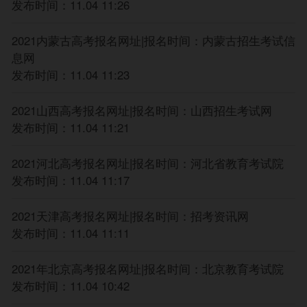
发布时间：11.04 11:26
统考外语听力考试与笔试分离，一年两次考试，取
听力最高成绩与笔试成绩一同组成外语科目成绩计入高
2021内蒙古高考报名网址|报名时间：内蒙古招生考试信
考总分。英语听力实行计算机考试，第一次考试于2019
息网
年12月14日进行，第二次考试于2020年3月14日进行。
发布时间：11.04 11:23
其他语种第一次听力考试于2020年1月8日进行，第二次
考试于2020年6月8日进行。听力考试报名与高考报名同
2021山西高考报名网址|报名时间：山西招生考试网
期进行。
发布时间：11.04 11:21
(三)统考考生在选报学业水平等级性考试选考科目
2021河北高考报名网址|报名时间：河北省教育考试院
时，所选报科目须已通过学业水平合格性考试(2019年及
发布时间：11.04 11:17
以前的会考成绩不低于C等级，京外高中就读考生须通
过北京市学业水平合格性考试成绩认证)方可报考。拟报
考的学业水平等级性考试选考科目尚未通过合格性考试
2021天津高考报名网址|报名时间：招考资讯网
的考生，可以于2019年11月8日至12日报名参加2020年1
发布时间：11.04 11:11
月的北京市普通高中学业水平合格性考试，通过后须于
2020年3月2日至3日向报名单位申请补报学业水平等级
2021年北京高考报名网址|报名时间：北京教育考试院
性考试选考科目。
发布时间：11.04 10:42