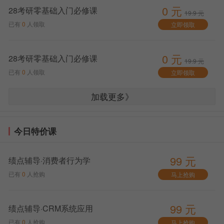
有详细说明。
0 元
28考研零基础入门必修课
19.9 元
4、大家可以参考报考所在地省招生办的网报公告，
已有
0
人领取
立即领取
如果还有疑问，可以打电话询问招生办。
0 元
28考研零基础入门必修课
19.9 元
已有
0
人领取
立即领取
加载更多》
今日特价课
99 元
绩点辅导·消费者行为学
已有
0
人抢购
马上抢购
99 元
绩点辅导·CRM系统应用
已有
0
人抢购
马上抢购