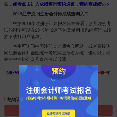
家，
或者点击进入成绩查询预约通道，预约查成绩>>>
2019辽宁沈阳注册会计师成绩查询入口
根据2019年注册会计师报名简章来看，参加注会考
试的同学可以在2019年12月下旬登录网报系统查询成绩
并下载打印成绩单。
考生可访问中国注册会计师协会网站，或者直接访
问注册会计师全国统一考试网上报名系统，也可以手机
关注中注协公众号查询考试成绩。
【微信查分通道】
微信搜索或扫码
“职上注册会计师”
预
加载更多
约成绩查分入口，出成绩后将第一时间通知您！
热销课程排行榜
进入会计选课中心