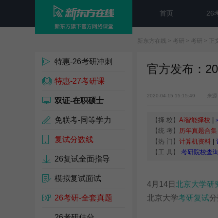
首页
26
新东方在线
>
考研
>
考研
> 正
特惠-26考研冲刺
官方发布：2
特惠-27考研课
2020-04-15 15:15:49
来源
双证-在职硕士
免联考-同等学力
【择 校】
Ai智能择校
|
【统 考】
历年真题合集
复试分数线
【热 门】
计算机资料
|
【工 具】
考研院校查
26复试全面指导
模拟复试面试
4月14日
北京大学
研
26考研-全套真题
北京大学
考研复试
分
26考研估分