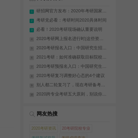
研招网官方发布：2020年考研国家分数线...
1
考研党必看：考研时间2020具体时间
2
必看！2020考研现场确认重要说明
3
2020考研网上报名进行时|这些资料你需要...
4
2020考研报名入口：中国研究生招生网
5
2021考研：如何准确获取目标院校信息
6
2020考研预报名入口：中国研究生招生网
7
2020考研复习调整好心态的4个建议
8
别人都二轮复习了，现在考研备考来得及吗？
9
2020跨专业考研五大原则，别说你还不知道
10
网友热搜
2020考研资讯
20考研院校专业
考研复试指导
考研成绩查询