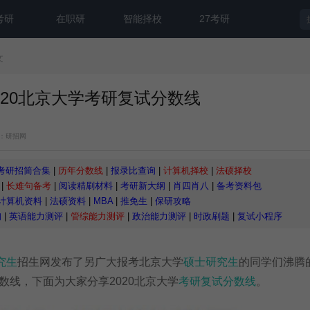
考研
在职研
智能择校
27考研
文
020北京大学考研复试分数线
：研招网
考研招简合集
|
历年分数线
|
报录比查询
|
计算机择校
|
法硕择校
|
长难句备考
|
阅读精刷材料
|
考研新大纲
|
肖四肖八
|
备考资料包
计算机资料
|
法硕资料
|
MBA
|
推免生
|
保研攻略
询
|
英语能力测评
|
管综能力测评
|
政治能力测评
|
时政刷题
|
复试小程序
究生
招生网发布了另广大报考北京大学
硕士研究生
的同学们沸腾的
数线，下面为大家分享2020北京大学
考研复试分数线
。