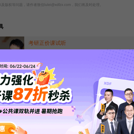
版权等问题，请作者致信lulei@xdfzx.com，我们将及时处理。
具
考研正价课试听
政数英+专业课+管综
随时随地免费听，更有好礼等你领！
点击试听
统将于4月28日关闭
束，同学们需要注意一下调剂系统的关闭时间，还没有调剂成功的同学
网信息： 2024年