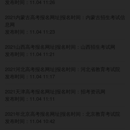
发布时间：11.04 11:26
第三，模拟考试有助于增强心理适应能力。国考一
年只有一次，几乎所有人都或多或少存在心理压力。参
2021内蒙古高考报名网址|报名时间：内蒙古招生考试信
加模拟考试，让你能够提前感受、提前适应、提前突破
息网
自己。最后，模拟考试还能起到查漏补缺的作用——在
发布时间：11.04 11:23
我看来，这也是最重要的作用。经历过基础与强化的学
习之后，在模拟考试的检验之下，你正好可以摸清楚自
2021山西高考报名网址|报名时间：山西招生考试网
己哪些知识点掌握了，哪些知识点没有掌握，还有哪些
发布时间：11.04 11:21
知识点模棱两可，做到有的放矢。书山学海，唯有勤学
苦练;厚积薄发，可期金榜题名!希望大家将模考重视起
2021河北高考报名网址|报名时间：河北省教育考试院
来，积极参加、认真对待。
发布时间：11.04 11:17
2021天津高考报名网址|报名时间：招考资讯网
发布时间：11.04 11:11
2021年北京高考报名网址|报名时间：北京教育考试院
发布时间：11.04 10:42