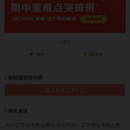
模考，就是为了让同学们更快的适应考试时间、答
题节奏，在模拟的过程中感受真实考试的氛围，从而在
真正的考试中能够正常发挥，甚至超常发挥，取得一个
理想的成绩。
首先，模拟考试的成绩是报名选岗的参考。模拟考
分享到
试的试题和形式最大程度模拟真实考试，参加的考试越
微博
QQ空间
多，你就越能够了解自己的综合成绩排在什么样的位
置，你的成绩也就越有参考价值。每次模拟考试结果出
来后，同学们可以适当地根据这个排名看看自己是否能
热销课程排行榜
够达到标准。
其次，模拟考试可以让你提前适应公考的节奏。因
进入高考选课中心
为模拟考试的时间安排、考试题目设置等都跟真正的公
考一样，真实考试时遇到的所有问题你基本都能在模考
时有所体验。通过几次考试，你基本可以把握自己在考
相关资讯
场上做题的速度，合理分配做题的时间，不至于在真正
考试时手忙脚乱，出现时间不够用的情况。
2021辽宁高考报名网址|报名时间：辽宁招生考试之窗