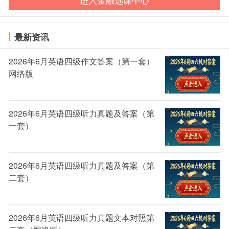
进入金融选课中心
成绩查询时间一般为考后一周，预测为9月30日。
关注职
上金融人，第一时间知晓基金成绩。
山西太原9月基金从业考试成绩查询流程
最新资讯
1、打开联网的浏览器，在百度中搜索【中国证券投
2026年6月英语四级作文答案（第一套）
资基金业协会】;
网络版
2、认准官网，点击进入;
3、进入官网后，在上方点击【从业人员管理】;
2026年6月英语四级听力真题及答案（第
4、在【考试平台】栏目中，就可以看到【从业资格
一套）
考试成绩查询】的入口了;
5、在查询框中，输入身份证号码，进行查询;
2026年6月英语四级听力真题及答案（第
6、查询成绩，60分为通过;
二套）
7、通过后，可以提供【打印】成绩证明的接口，点
击【打印】就可以到对应的页面。
2026年6月英语四级听力真题文本对照第
基金从业成绩含金量!