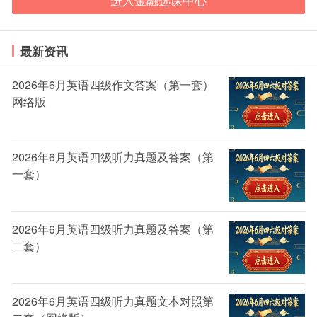
进入金融选课中心
如何有效刷题：
最新资讯
(一)运用技巧法做题
2026年6月英语四级作文答案（第一套）
网络版
解答组合型选择题的基本方法，它又称为“两步排除
法”，其做法是：
2026年6月英语四级听力真题及答案（第
第一步，运用排除法缩小范围。
一套）
在认真审读背景材料、题干，明确题干要求指向的
基础上，从最容易发现的错误(或正确)题支入手，先确
2026年6月英语四级听力真题及答案（第
定其中明显错误的观点或明显正确的观点，然后将含有
二套）
明显错误观点的题支或不含有明显正确观点的题支，从
备选题支中排除以缩小范围。
2026年6月英语四级听力真题文本对照第
第二步，对其余题支进行比较分析，确定正确选