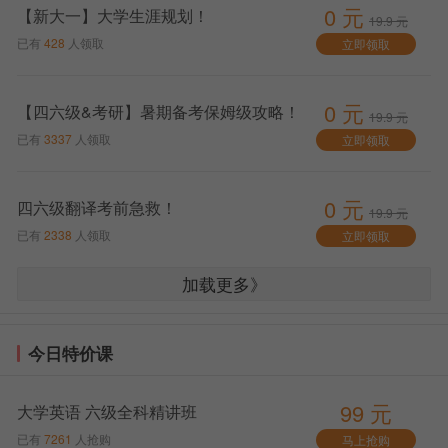
0 元
【新大一】大学生涯规划！
19.9 元
已有
428
人领取
立即领取
0 元
【四六级&考研】暑期备考保姆级攻略！
19.9 元
已有
3337
人领取
立即领取
0 元
四六级翻译考前急救！
19.9 元
已有
2338
人领取
立即领取
加载更多》
今日特价课
99 元
大学英语 六级全科精讲班
已有
7261
人抢购
马上抢购