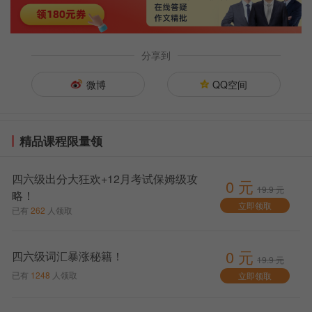
二、2020年12月英语
四六级官网
成绩查询入口：
分享到
微博
QQ空间
精品课程限量领
点击进入：CET6查询入口
四六级出分大狂欢+12月考试保姆级攻
0 元
三、2020年12月英语六级多少分算过?
19.9 元
略！
立即领取
已有
262
人领取
全国大学英语四
六
级考试改革之后，报道成绩满分
为710分，写作部分106.5分 ，听力部分248.5分，阅读
理解部分248.5分，翻译部分106.5分。
0 元
四六级词汇暴涨秘籍！
19.9 元
凡考试成绩在220分以上的考生，由国家教育部高教
已有
1248
人领取
立即领取
司委托“全国大学英语四六级考试委员会”发给成绩单，
不设及格线。