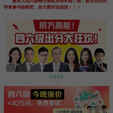
新东方四六级晒分抽奖活动开始了哦，查完分的同
学来参与抽奖吧，你大家好运连连！！！
加载更多
戳这里→晒分参与抽奖！
一、2020年12月
英语
六级成绩查询时间
：
2021年2
月26日（周五）上午10点正式开启。