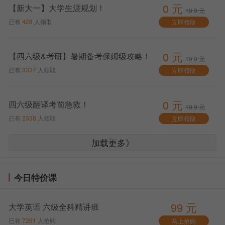
0 元
【新大一】大学生涯规划！
19.9 元
已有
428
人领取
立即领取
0 元
【四六级&考研】暑期备考保姆级攻略！
19.9 元
已有
3337
人领取
立即领取
0 元
四六级翻译考前急救！
19.9 元
已有
2338
人领取
立即领取
加载更多》
今日特价课
99 元
大学英语 六级全科精讲班
已有
7261
人抢购
马上抢购