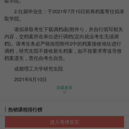
取学院。
2.往届毕业生：于2021年7月10日前将档案寄往拟录
取学院。
请拟录取考生下载调档函(附件1)，并自行填写相关
内容，交档案所在单位进行调档(定向就业考生无须调
档)。请考生务必严格按照附件2中的档案接收地址进行
调档，研究生院不接收新生档案，如不按要求寄送导致
档案遗失，责任由考生自负。
成都理工大学研究生院
2021年6月10日
加载更多
原文链接：
http://www.gra.cdut.edu.cn/info/1007/2349.htm
热销课程排行榜
温馨提示：因考试政策、内容不断变化与调整，本网站
提供的以上信息仅供参考，如有异议，请考生以权威部门公
进入考博首页
布的内容为准!