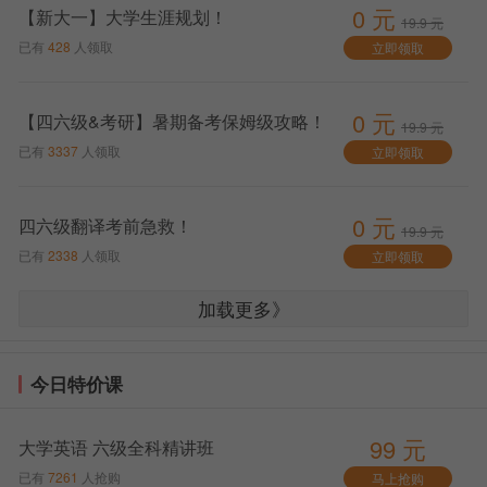
0 元
【新大一】大学生涯规划！
19.9 元
已有
428
人领取
立即领取
0 元
【四六级&考研】暑期备考保姆级攻略！
19.9 元
已有
3337
人领取
立即领取
0 元
四六级翻译考前急救！
19.9 元
已有
2338
人领取
立即领取
加载更多》
今日特价课
99 元
大学英语 六级全科精讲班
已有
7261
人抢购
马上抢购