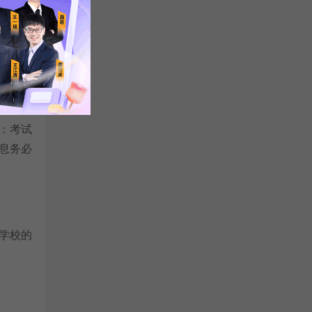
上每年
报了，
心仪考
：考试
息务必
学校的