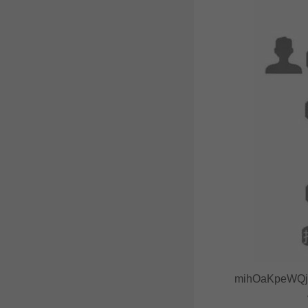
mihOaKpeWQjea