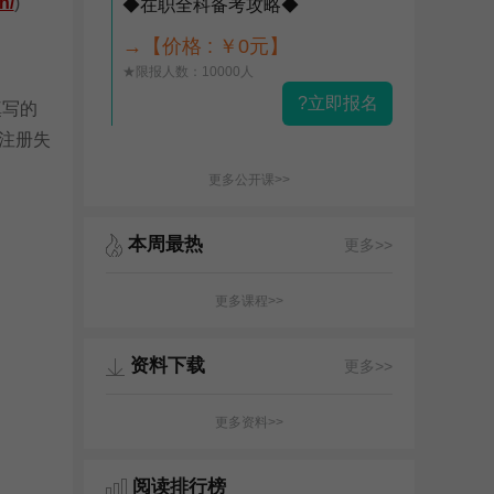
n/
)
◆在职全科备考攻略◆
→【价格 : ￥0元】
★限报人数：10000人
?立即报名
填写的
注册失
更多公开课>>
本周最热
更多>>
更多课程>>
资料下载
更多>>
更多资料>>
阅读排行榜