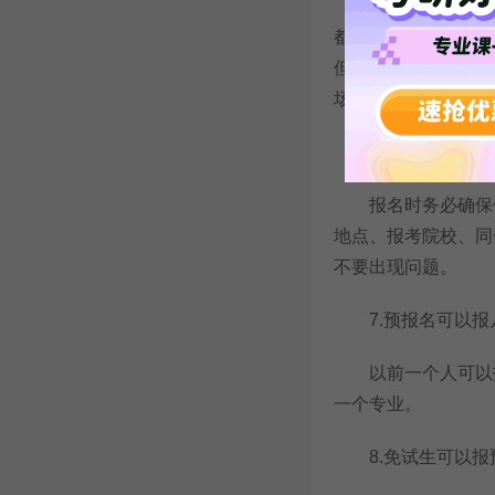
可以的。考研预报
都有很多应届生是和
但在正式报名时又修
场的机会。
6.预报名最容易
报名时务必确保信
地点、报考院校、同
不要出现问题。
7.预报名可以报
以前一个人可以报
一个专业。
8.免试生可以报