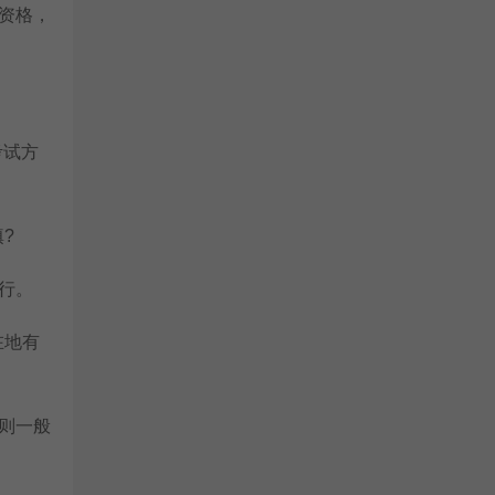
资格，
考试方
。
?
行。
在地有
则一般