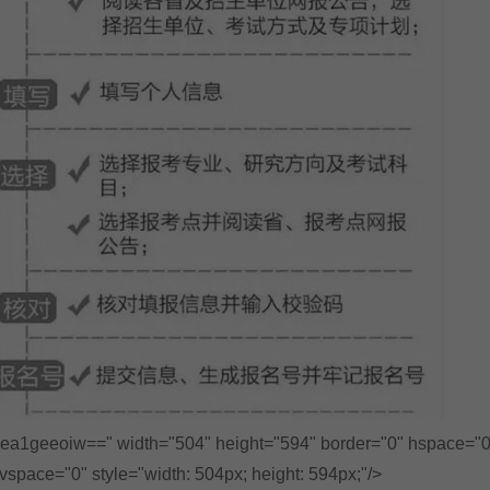
1geeoiw==" width="504" height="594" border="0" hspace="0
vspace="0" style="width: 504px; height: 594px;"/>