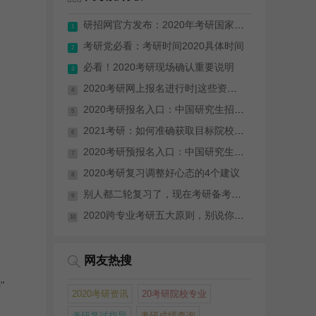
研招网官方发布：2020年考研国家分数线...
1
考研党必看：考研时间2020具体时间
2
必看！2020考研现场确认重要说明
3
2020考研网上报名进行时|这些资料你需要...
4
2020考研报名入口：中国研究生招生网
5
2021考研：如何准确获取目标院校信息
6
2020考研预报名入口：中国研究生招生网
7
2020考研复习调整好心态的4个建议
8
别人都二轮复习了，现在考研备考来得及吗？
9
2020跨专业考研五大原则，别说你还不知道
10
网友热搜
"
2020考研资讯
20考研院校专业
考研复试指导
考研成绩查询