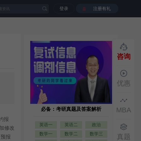
登录
注册有礼
咨询
优惠
MBA
必备：考研真题及答案解析
预约报
英语一
英语二
政治
加修改
数学一
数学二
数学三
真题
是预报