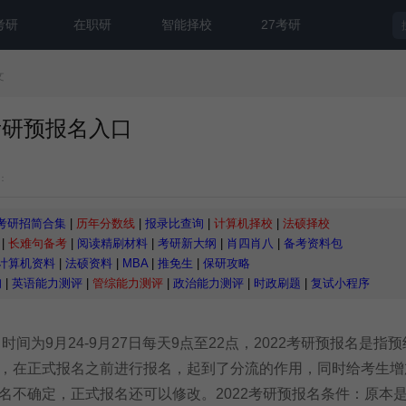
考研
在职研
智能择校
27考研
文
考研预报名入口
：
考研招简合集
|
历年分数线
|
报录比查询
|
计算机择校
|
法硕择校
|
长难句备考
|
阅读精刷材料
|
考研新大纲
|
肖四肖八
|
备考资料包
计算机资料
|
法硕资料
|
MBA
|
推免生
|
保研攻略
询
|
英语能力测评
|
管综能力测评
|
政治能力测评
|
时政刷题
|
复试小程序
名
时间为9月24-9月27日每天9点至22点，2022考研预报名是指
，在正式报名之前进行报名，起到了分流的作用，同时给考生增
名不确定，正式报名还可以修改。2022考研预报名条件：原本