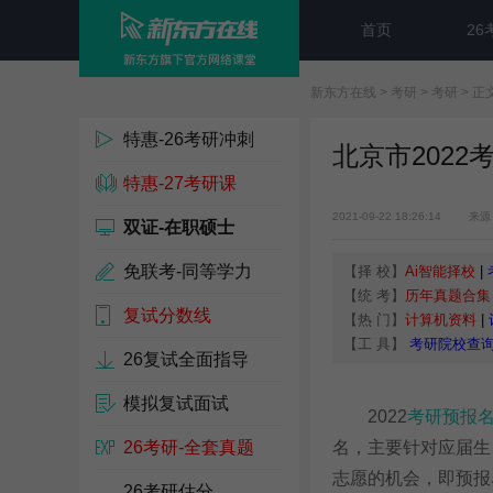
首页
26
新东方在线
>
考研
>
考研
> 正
特惠-26考研冲刺
北京市2022
特惠-27考研课
2021-09-22 18:26:14
来源
双证-在职硕士
免联考-同等学力
【择 校】
Ai智能择校
|
【统 考】
历年真题合集
复试分数线
【热 门】
计算机资料
|
【工 具】
考研院校查
26复试全面指导
模拟复试面试
2022
考研预报
26考研-全套真题
名，主要针对应届生
志愿的机会，即预报
26考研估分