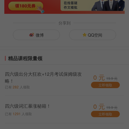
题册正
处理。
面“敬告
2.
作文题目
考生”内
在试题册背
分享到
容。
面，使用黑
微博
QQ空间
3.
粘贴条
色签字笔在
形码、填
答题卡1上作
写个人信
答。
息。
3.
作文题考
精品课程限量领
试时间为30
分钟，之后
四六级出分大狂欢+12月考试保姆级攻
0 元
19.9 元
将立即进行
略！
立即领取
已有
282
人领取
听力考试。
15
：
考试正
开始作答
10
式开始
作文
0 元
四六级词汇暴涨秘籍！
19.9 元
15
：
提示考
继续作答
5
分钟后将开
监考老师
已有
1291
人领取
立即领取
35
生
始听力考试
口头提醒
15
：
听力考
1.
打开试
请考生掌握
听力理解