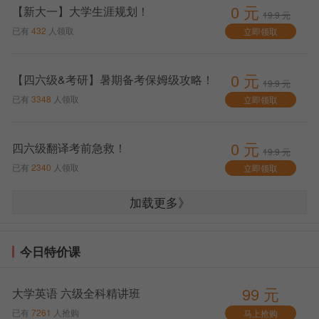
0 元
40
试开始
题册，戴
好答题卡1的
30分钟
【新大一】大学生涯规划！
19.9 元
上耳机
填涂时间，
已有
432
人领取
立即领取
2.
进行听
听力录音播
力考试
放完毕后，
0 元
【四六级&考研】暑期备考保姆级攻略！
将立即回收
19.9 元
已有
3348
人领取
立即领取
答题卡1
16
：
听力考
停止作
回收答题卡1
考试暂停
0 元
四六级翻译考前急救！
19.9 元
10
试结束
答，摘下
五分钟，
已有
2340
人领取
立即领取
耳机
等待收答
题卡
加载更多》
16
：
命令考
作答阅读
15
生继续
理解和翻
作答
译部分
今日特价课
17
：
提示考
继续作
10
分钟后考
监考老师
15
生
答，掌握
试讲结束
口头提醒
99 元
大学英语 六级全科精讲班
好时间
已有
7261
人抢购
马上抢购