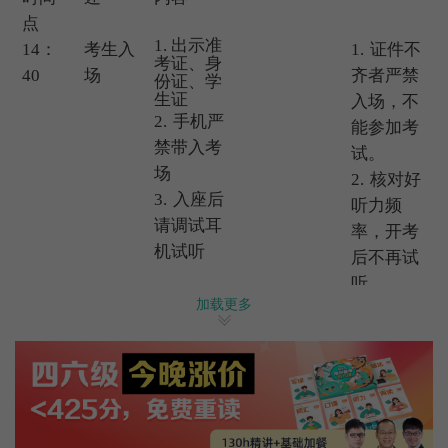
点
1.
出示准
14
：
考生入
1.
证件不
考证、身
40
场
齐者严禁
份证、学
生证
入场，不
2.
手机严
能参加考
禁带入考
试。
场
2.
核对好
3.
入座后
听力频
请调试耳
率，开考
机试听
后不再试
听。
加载更多
15:00
下发考
1.
检查试
1.
非听力考
试材料
题册、条
试期间不得
形码、答
佩戴耳机且
题卡的印
不得提前翻
刷质量。
阅试题册，
2.
阅读试
否则按违规