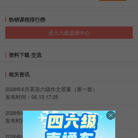
17
：
考试结
考生停止
1．
考生交回
25
束
作答
试题册、答
题卡2
热销课程排行榜
2．
老师清点
进入六级选课中心
无误后考生
方可离场
英语六级考试流程安排：
资料下载·交流
15：10——17：25
14：40——15：00 试音时间
相关资讯
15：00——15：10 阅读考场注意事项，发放考卷，
2026年6月英语六级作文答案（第一套）
贴条形码
发布时间：06.13 17:25
15：10——15：40 作文考试阶段
2026年6月英语六级作文答案（第二套）
15：40——16：10 听力测试
发布时间：06.13 17:25
16：10——16：15 考试暂停5分钟，收答题卡1(即
作文和听力)
2026年6月英语六级听力原文（第一套）