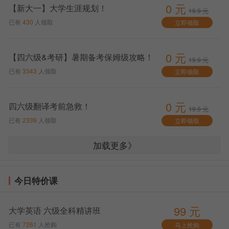
0 元
【新大一】大学生涯规划！
19.9 元
已有
430
人领取
立即领取
0 元
【四六级&考研】暑期备考保姆级攻略！
19.9 元
已有
3343
人领取
立即领取
0 元
四六级翻译考前急救！
19.9 元
已有
2339
人领取
立即领取
加载更多》
今日特价课
99 元
大学英语 六级全科精讲班
已有
7261
人抢购
马上抢购