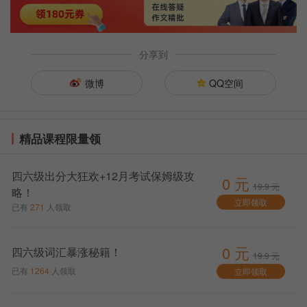
16：10——16：15 考试暂停5分钟，收答题卡1(即
作文和听力)
听力结束后完成剩余考项 (阅读和翻译)
分享到
17：25全部考试结束。
微博
QQ空间
以上就是新东方在线英语六级频道给大家整理的
2022年上半年英语六级考试时间相关内容，希望对大家
有所帮助，更多备考内容，欢迎随时关注新东方在线英
精品课程限量领
语六级频道。
四六级出分大狂欢+12月考试保姆级攻
0 元
19.9 元
略！
立即领取
已有
271
人领取
0 元
四六级词汇暴涨秘籍！
19.9 元
已有
1264
人领取
立即领取