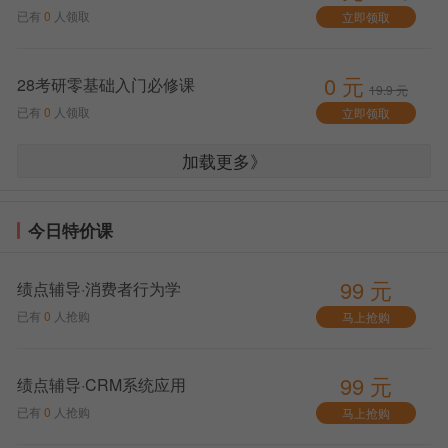
最后，我们还要明白，尽管武汉新东方考研数学的
已有
0
人领取
立即领取
辅导极其有力，但是，学习的主体始终是我们自己。只
有结合自身的实际情况，认真领悟和运用所学知识，才
能在考研这条路上走得更远，走得更稳。因此，选择武
0 元
28考研零基础入门必修课
19.9 元
汉新东方，加上自身的努力，相信每一个考研人都能实
已有
0
人领取
立即领取
现自己的梦想。
加载更多》
今日特价课
99 元
绩点辅导·消费者行为学
已有
0
人抢购
马上抢购
99 元
绩点辅导·CRM系统应用
已有
0
人抢购
马上抢购