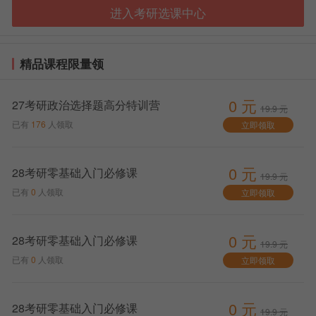
试或者案例分析，帮助学生更好地理解和应用所学知
进入考研选课中心
识。
那么武汉新东方考研数学怎么样呢?其实，在这里你
精品课程限量领
会发现学习的乐趣。这并不仅仅是因为他们的教学风格
独特，更重要的是，他们创造了一个良好的学习氛围，
让每一个学生都能激发自身的潜力，实现自我突破。
0 元
27考研政治选择题高分特训营
19.9 元
再次，我们要提到的是武汉新东方的课程设置。他
已有
176
人领取
立即领取
们根据历年考研数学的试题趋势和变化，对课程进行科
学的划分和编排。这样做不仅使得学习成为一种享受，
0 元
28考研零基础入门必修课
更能让学生有针对性地弥补自己的不足，提升自身实
19.9 元
已有
0
人领取
立即领取
力。
总的来说，武汉新东方考研数学怎么样?可以这样回
0 元
答：无论是从师资力量，教学方式，还是课程设置等各
28考研零基础入门必修课
19.9 元
个方面，武汉新东方都能给予学生全面、专业的辅导。
已有
0
人领取
立即领取
选择了武汉新东方，就选择了专业、高效的考研数学备
考伙伴。
0 元
28考研零基础入门必修课
19.9 元