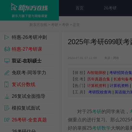
首页
26考研
新东方在线
>
考研
>
考研
> 正文
特惠-26考研冲刺
2025年考研699联
特惠-27考研课
2024-07-01 07:11:00
来源：网络
双证-在职硕士
免联考-同等学力
【择 校】
Ai智能择校
|
考研招简合
【统 考】
历年真题合集
|
长难句备
复试分数线
【热 门】
计算机资料
|
计算机资料
|
【工 具】
考研院校查询
|
英语能力
26复试全面指导
模拟复试面试
对于25
考研
的同学来说，
26考研-全套真题
侧重点的进行复习。那么2025
好的掌握25
考研数学
大纲的最
26考研估分