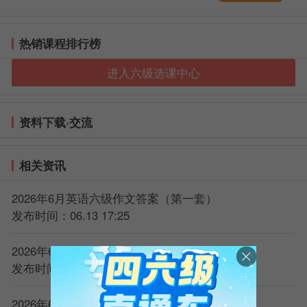
时30分钟完成。
AI批改工具
：网易有道词典的作文批改
热销课程排行榜
提醒
：12月初，关注下王江涛的
四六级
作文预测和
进入六级选课中心
作文模版。
资料下载·交流
相关资讯
2026年6月英语六级作文答案（第一套）
发布时间：06.13 17:25
6、
四六级
听力理解（25分钟）
2026年6月英语六级作文答案（第二套）
发布时间：06.13 17:25
1）精听训练（真正提升能力的办法）
2026年6月英语六级听力原文（第一套）