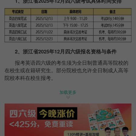
1、浙江省2025年12月四六级考试具体时间安排
2、浙江省
2025年12月
四六级
报名资格与条件
报考英语
四六级
的考生须为全日制普通高等院校的
在校生或在籍研究生。部分院校也允许全日制成人高等
院校本科在校生报考。
大多数学校要求考生修完大学英语
四六级
课程。
加载更多
报考英语六级的考生需要英语四级成绩达到425分以
上（含425分）。
3、浙江省
2025年12月
四六级
报名时间与方式
各地报名时间不统一，但主要集中在9月份。例如吉