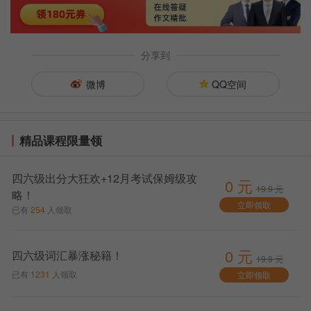
林省报名时间为9月11日6时至9月26日17时。
考生需要登录全国大学英语四、六级考试官网
（http://cet-bm.neea.edu.cn）进行注册和报名。报名后
分享到
需在规定时间内完成在线缴费，否则报名信息将被系统
自动删除。
微博
QQ空间
4、
四六级
阅读理解和翻译（共70分钟）
精品课程限量领
复习计划：
材料
： 只做真题！找有答案解析的。
四六级出分大狂欢+12月考试保姆级攻
0 元
19.9 元
频率
： 每周保证做2-3套阅读真题。
略！
立即领取
已有
254
人领取
方法
： 严格计时做（一套阅读最好控制在40分钟
内）。做完后必须精读分析：把所有不认识的生词、理
解错的长难句、做错的题目原因（是没定位到？还是没
0 元
四六级词汇暴涨秘籍！
19.9 元
看懂替换？）都搞懂。
已有
1231
人领取
立即领取