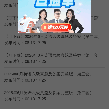
材料
： 真题听力原文。
发布时间：06.13 17:25
方
法（任选一种）
：
【可下载】2026年6月英语六级真题及答案（第三套）
盲听
： 正常做一遍题。
发布时间：06.13 17:25
对照原文听
： 看着原文再听一遍，搞懂刚才没听出
来的地方是什么单词、什么连读。
【可下载】2026年6月英语六级真题及答案（第二套）
跟读
： 模仿录音的语音、语调、语速，大声跟读。
发布时间：06.13 17:25
这是培养语感、适应听力语速的绝佳方法。
【可下载】2026年6月英语六级真题及答案（第一套）
2）复习计划：
发布时间：06.13 17:25
材料
： 只做真题！
2026年6月英语六级真题及答案完整版（第三套）
频率
： 每天坚持听15-30分钟，保持耳感。
发布时间：06.13 17:25
方法
： 一套听力题可以反复使用。第一遍按考试要
求做；第二遍精听；第三遍跟读。
2026年6月英语六级真题及答案完整版（第二套）
发布时间：06.13 17:25