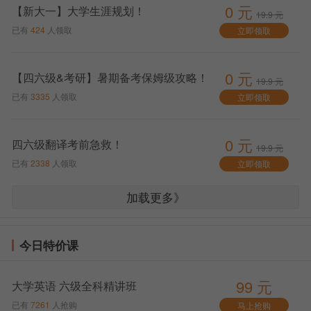
0 元
【新大一】大学生涯规划！
19.9 元
已有
424
人领取
立即领取
0 元
【四六级&考研】暑期备考保姆级攻略！
19.9 元
已有
3335
人领取
立即领取
0 元
四六级翻译考前急救！
19.9 元
已有
2338
人领取
立即领取
加载更多》
5、
四六级
写作（30分钟）
总结
：找近5年的真题，“背诵积累”和“动笔练习”必
今日特价课
须结合。从现在开始，每周坚持写1篇，并认真批改总
结，你的写作水平一定会有质的飞跃。
99 元
大学英语 六级全科精讲班
真题训练
：找近5-10年的
四六级
写作真题，严格限
已有
7261
人抢购
马上抢购