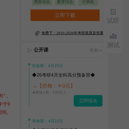
西医综合
教育综合
计算机
立即下载
试听
免费下：2010-2026年考研真题及答案
测试
公开课
更多>>
有效期：4月23日
◆26考研4月全科高分预备营◆
→【价格 : ￥0元】
★限报人数：10000人
月”，
立即报名
中于9
时间。
有效期：4月22日