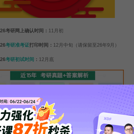
6考研网上确认时间：
11月初
26
考研准考证
打印时间：
12月中旬（请保留至26年9月）
26
考研初试时间
：
12月底
名流程详细步骤（图解）