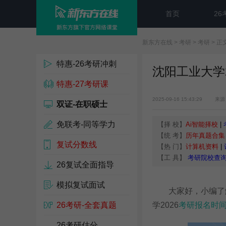
首页
26
新东方在线
>
考研
>
考研
> 正
特惠-26考研冲刺
沈阳工业大学
特惠-27考研课
2025-09-16 15:43:29
来源
双证-在职硕士
免联考-同等学力
【择 校】
Ai智能择校
|
【统 考】
历年真题合集
复试分数线
【热 门】
计算机资料
|
【工 具】
考研院校查
26复试全面指导
模拟复试面试
大家好，小编了
26考研-全套真题
学2026
考研报名时
26考研估分