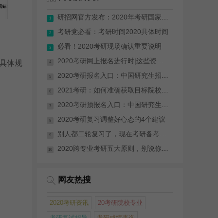
研招网官方发布：2020年考研国家分数线...
1
考研党必看：考研时间2020具体时间
2
必看！2020考研现场确认重要说明
3
2020考研网上报名进行时|这些资料你需要...
具体规
4
2020考研报名入口：中国研究生招生网
5
2021考研：如何准确获取目标院校信息
6
2020考研预报名入口：中国研究生招生网
7
2020考研复习调整好心态的4个建议
8
别人都二轮复习了，现在考研备考来得及吗？
9
2020跨专业考研五大原则，别说你还不知道
10
网友热搜
2020考研资讯
20考研院校专业
考研复试指导
考研成绩查询