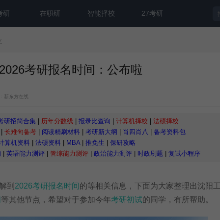
考研
在职研
智能择校
27考研
文
2026考研报名时间：公布啦
：新东方在线
考研招简合集
|
历年分数线
|
报录比查询
|
计算机择校
|
法硕择校
|
长难句备考
|
阅读精刷材料
|
考研新大纲
|
肖四肖八
|
备考资料包
计算机资料
|
法硕资料
|
MBA
|
推免生
|
保研攻略
询
|
英语能力测评
|
管综能力测评
|
政治能力测评
|
时政刷题
|
复试小程序
解到
2026考研报名时间
的等相关信息，下面为大家整理出沈阳
间
等其他节点，希望对于参加今年
考研初试
的同学，有所帮助。