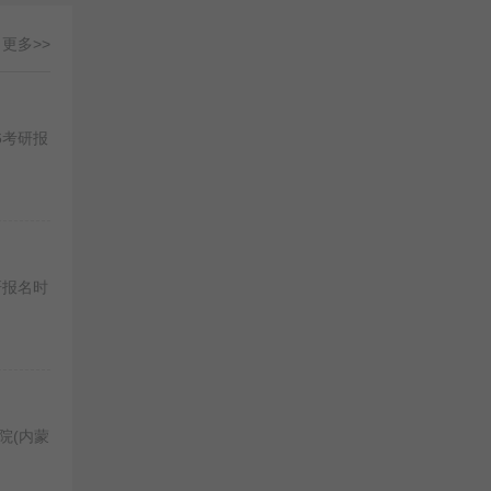
更多>>
6考研报
研报名时
院(内蒙