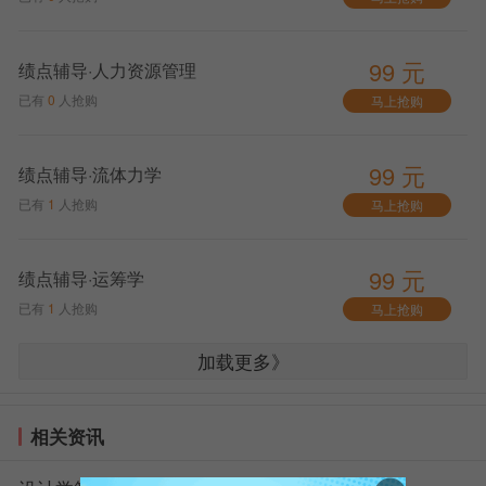
99 元
绩点辅导·人力资源管理
沈阳理工大学2026考研网上确认时间：
11月初
已有
0
人抢购
马上抢购
沈阳理工大学2026考研准考证打印时间：
12月中旬
（请保留至26年9月）
99 元
绩点辅导·流体力学
沈阳理工大学2026考研初试时间：
12月底
已有
1
人抢购
马上抢购
99 元
绩点辅导·运筹学
已有
1
人抢购
马上抢购
加载更多》
相关资讯
2026年考研预报名流程详细步骤（图解）
【点击查看：
2026年考研预报名流程详细步骤
】