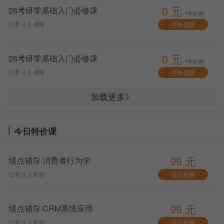
0 元
28考研零基础入门必修课
19.9 元
已有
0
人领取
立即领取
沈阳理工大学2026考研预报名的对象：
0 元
28考研零基础入门必修课
19.9 元
主要面向应届本科毕业生。部分省份的往届生也可
已有
0
人领取
立即领取
能允许参加预报名，需以各省具体规定为准。
加载更多》
今日特价课
99 元
绩点辅导·消费者行为学
已有
0
人抢购
马上抢购
99 元
绩点辅导·CRM系统应用
已有
0
人抢购
马上抢购